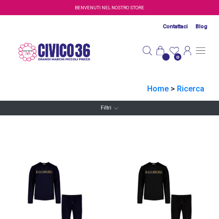
Salta al contenuto principale
BENVENUTI NEL NOSTRO STORE
Contattaci
Blog
0
Home
>
Ricerca
Filtri