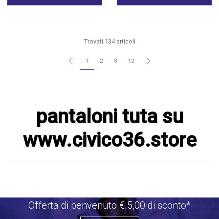
Trovati 134 articoli
1
2
3
12
pantaloni tuta su
www.civico36.store
Offerta di benvenuto €.5,00 di sconto*