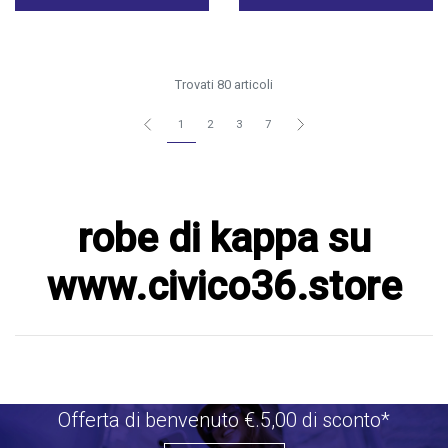
Trovati 80 articoli
1
2
3
7
robe di kappa su
www.civico36.store
Offerta di benvenuto €.5,00 di sconto*