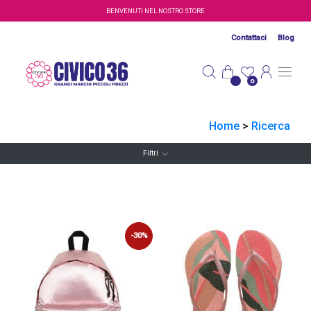
Salta al contenuto principale
BENVENUTI NEL NOSTRO STORE
Contattaci
Blog
0
Home
>
Ricerca
Filtri
-30%