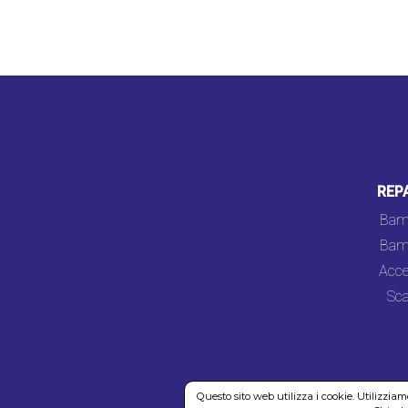
REP
Bam
Bam
Acce
Sca
Questo sito web utilizza i cookie. Utilizzia