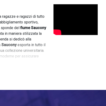
 ragazze e ragazzi di tutto
 abbigliamento sportivo,
le sponde del
fiume Saucony
ta in maniera stilizzata la
azienda si dedicò alla
a
Saucony
esporta in tutto il
a collezione universitaria.
 moderne per assicurare
sono soprattutto le brillanti
. Sono scarpe che
un look casual.
senza muoverti di casa.
zz
, sia con laccio che a
tage. Ci sono poi le
rreali di
Greta Pasha
.