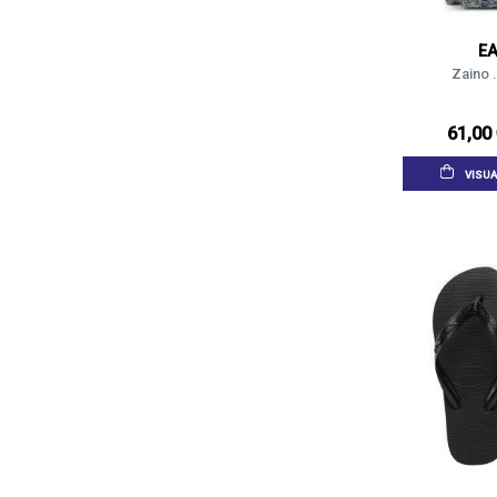
E
Zaino .
61,00
VISUA