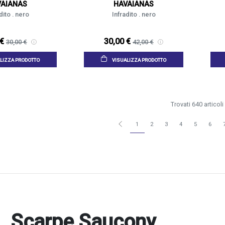
VAIANAS
HAVAIANAS
dito . nero
Infradito . nero
 €
30,00 €
30,00 €
42,00 €
LIZZA PRODOTTO
VISUALIZZA PRODOTTO
Trovati 640 articoli
1
2
3
4
5
6
Scarpe Saucony