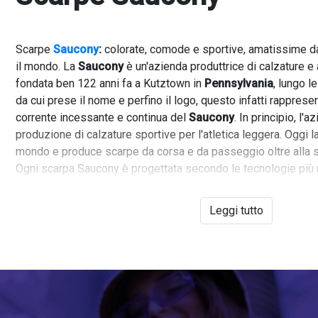
Scarpe
Saucony
:
colorate, comode e sportive, amatissime da
il mondo. La
Saucony
è un'azienda produttrice di calzature e
fondata ben 122 anni fa a Kutztown in
Pennsylvania
, lungo 
da cui prese il nome e perfino il logo, questo infatti rappresen
corrente incessante e continua del
Saucony
. In principio, l'
produzione di calzature sportive per l'atletica leggera. Oggi l
mondo e produce scarpe da corsa e da passeggio oltre alla su
Ogni scarpa Saucony è progettata secondo le tecnologie più
un'eccellente vestibilità è un confort davvero eccezionale. Ma 
combinazioni di colori a rendere uniche le sneakers
Saucony
Leggi tutto
rapiscono lo sguardo, adatte sia per un look sportivo che per 
Su
VFASTORE
puoi acquistare le tue scarpe
Saucony
online 
Abbiamo disponibili diverse collezioni come le
Saucony Ja
strappo, oppure le
Saucony Shodow
,
dal tocco un po' più vin
nuovissime
Saucony Originals
ispirate ai collage ironici e su