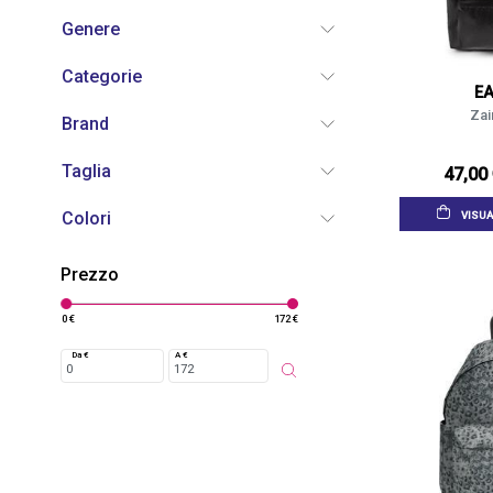
Genere
Categorie
E
Zai
Brand
Taglia
47,00
Colori
VISUA
Prezzo
0 €
172 €
Da €
A €