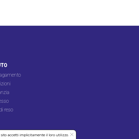
UTO
pagamento
zioni
nzia
esso
di reso
to accetti implicitamente il loro utilizzo.