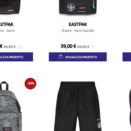
ASTPAK
EASTPAK
no . nero
Zaino . nero lucido
 €
59,00 €
66,00 €
84,00 €
LIZZA PRODOTTO
VISUALIZZA PRODOTTO
-29%