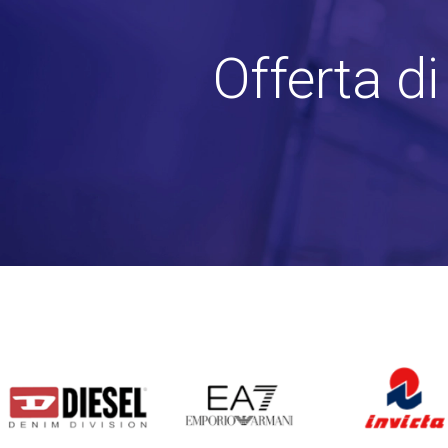
Offerta d
DIESEL
EA7
INVICTA