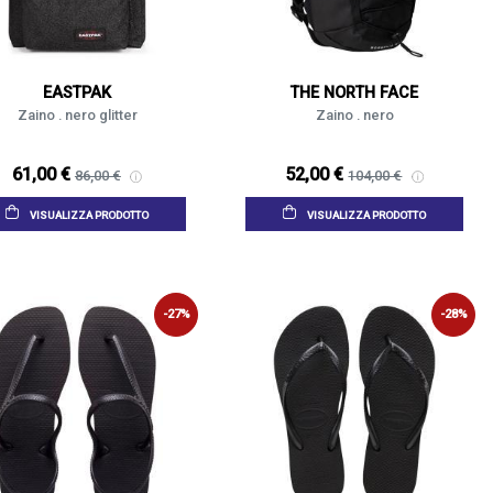
EASTPAK
THE NORTH FACE
Zaino . nero glitter
Zaino . nero
61,00 €
52,00 €
86,00 €
104,00 €
VISUALIZZA PRODOTTO
VISUALIZZA PRODOTTO
-27%
-28%