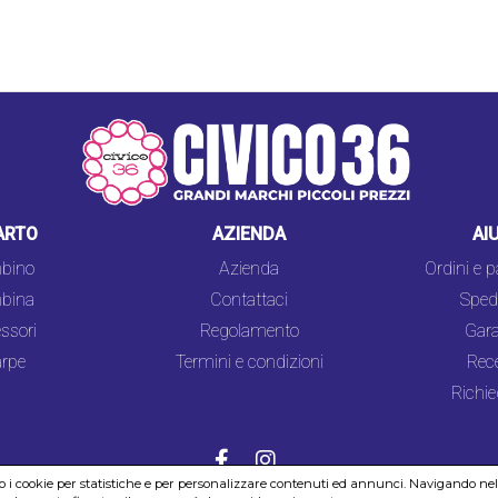
ARTO
AZIENDA
AI
bino
Azienda
Ordini e 
bina
Contattaci
Spedi
ssori
Regolamento
Gara
rpe
Termini e condizioni
Rec
Richie
mo i cookie per statistiche e per personalizzare contenuti ed annunci. Navigando nel si