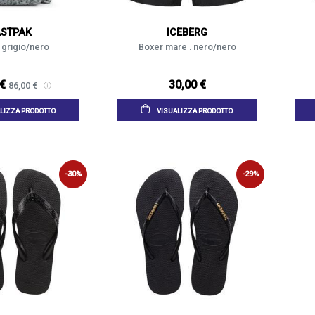
ASTPAK
ICEBERG
 grigio/nero
Boxer mare . nero/nero
 €
30,00 €
86,00 €
LIZZA PRODOTTO
VISUALIZZA PRODOTTO
-30%
-29%