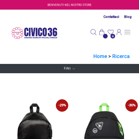
Salta al contenuto principale
BENVENUTI NEL NOSTRO STORE
Contattaci
Blog
0
Home
>
Ricerca
Filtri
-29%
-30%