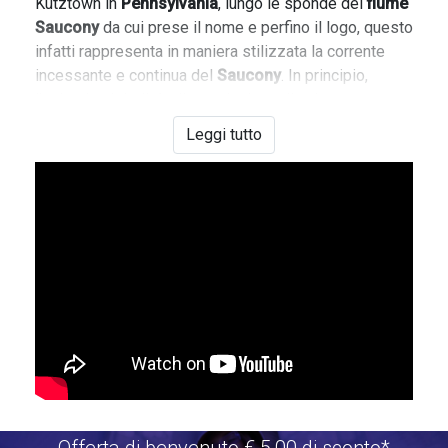
Kutztown in
Pennsylvania
, lungo le sponde del
fiume
Saucony
da cui prese il nome e perfino il logo, questo
infatti rappresenta in maniera stilizzata la corrente
incessante e continua del
Saucony
. In principio,
l'azienda si dedicò alla produzione di calzature
sportive per l'atletica leggera. Oggi la
Saucony
Leggi tutto
esporta in tutto il mondo e produce scarpe da corsa e
da passeggio oltre alla sua collezione universitaria.
Ogni scarpa Saucony è progettata secondo le
tecnologie più moderne per assicurare un'eccellente
vestibilità è un confort davvero eccezionale. Ma sono
soprattutto le brillanti combinazioni di colori a rendere
uniche le sneakers
Saucony
. Sono scarpe che
rapiscono lo sguardo, adatte sia per un look sportivo
che per un look casual.
Su
VFASTORE
puoi acquistare le tue scarpe
Saucony
online senza muoverti di casa. Abbiamo disponibili
diverse collezioni come le
Saucony Jazz
, sia con
Offerta di benvenuto €.5,00 di sconto*