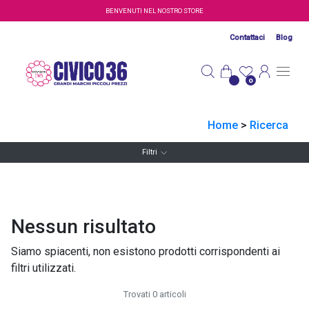
Salta al contenuto principale
BENVENUTI NEL NOSTRO STORE
Contattaci
Blog
0
Home
>
Ricerca
Filtri
Nessun risultato
Siamo spiacenti, non esistono prodotti corrispondenti ai
filtri utilizzati.
Trovati 0 articoli