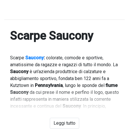
Scarpe Saucony
Scarpe
Saucony
:
colorate, comode e sportive,
amatissime da ragazze e ragazzi di tutto il mondo. La
Saucony
è un'azienda produttrice di calzature e
abbigliamento sportivo, fondata ben 122 anni fa a
Kutztown in
Pennsylvania
, lungo le sponde del
fiume
Saucony
da cui prese il nome e perfino il logo, questo
infatti rappresenta in maniera stilizzata la corrente
incessante e continua del
Saucony
. In principio,
l'azienda si dedicò alla produzione di calzature
sportive per l'atletica leggera. Oggi la
Saucony
Leggi tutto
esporta in tutto il mondo e produce scarpe da corsa e