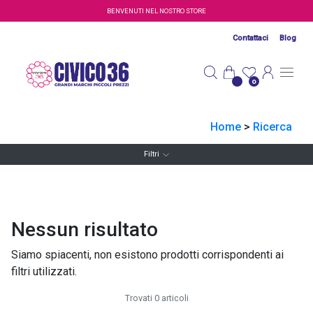
Salta al contenuto principale
BENVENUTI NEL NOSTRO STORE
Contattaci
Blog
0
Home
>
Ricerca
Filtri
Nessun risultato
Siamo spiacenti, non esistono prodotti corrispondenti ai
filtri utilizzati.
Trovati 0 articoli