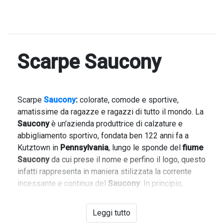
Scarpe Saucony
Scarpe
Saucony
:
colorate, comode e sportive,
amatissime da ragazze e ragazzi di tutto il mondo. La
Saucony
è un'azienda produttrice di calzature e
abbigliamento sportivo, fondata ben 122 anni fa a
Kutztown in
Pennsylvania
, lungo le sponde del
fiume
Saucony
da cui prese il nome e perfino il logo, questo
infatti rappresenta in maniera stilizzata la corrente
incessante e continua del
Saucony
. In principio,
l'azienda si dedicò alla produzione di calzature
sportive per l'atletica leggera. Oggi la
Saucony
Leggi tutto
esporta in tutto il mondo e produce scarpe da corsa e