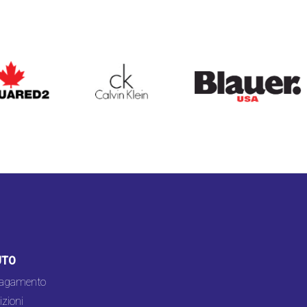
ARED2
CALVIN KLEIN
BLAUER
UTO
pagamento
zioni