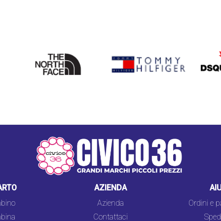
THE
TOMMY HILFIGER
DSQU
NORTH
FACE
ARTO
AZIENDA
AI
bino
Azienda
Ordini e 
bina
Contattaci
Spedi