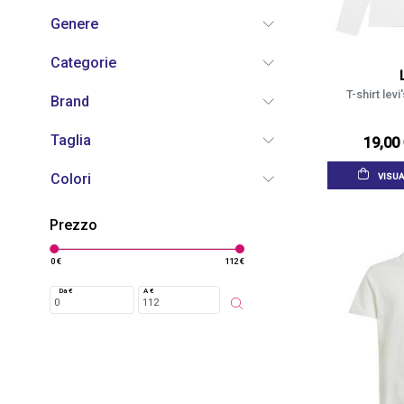
Genere
Categorie
T-shirt lev
Brand
Taglia
19,00
Colori
VISUA
Prezzo
0 €
112 €
Da €
A €