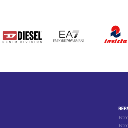
DIESEL
EA7
INVICTA
REP
Bam
Bam