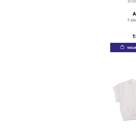
A
T-shi
1
VISUA