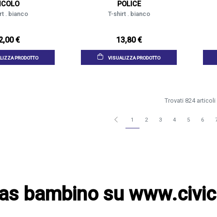
ICOLO
POLICE
rt . bianco
T-shirt . bianco
2,00 €
13,80 €
LIZZA PRODOTTO
VISUALIZZA PRODOTTO
Trovati 824 articoli
1
2
3
4
5
6
das bambino su www.civi