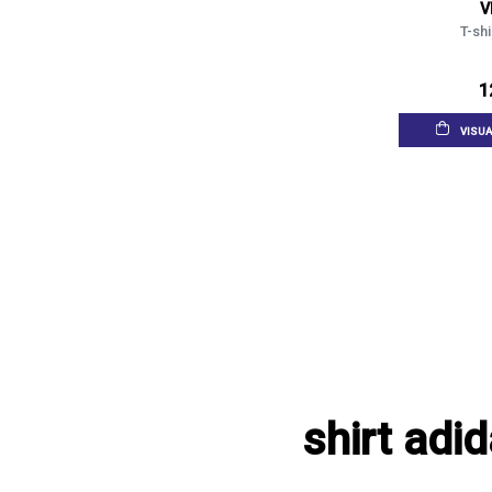
V
T-shi
1
VISUA
shirt adi