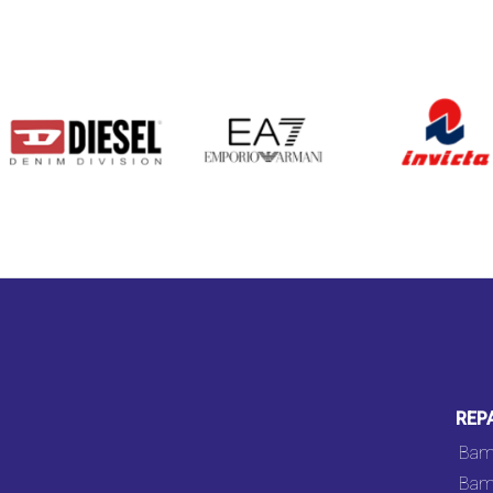
DIESEL
EA7
INVICTA
REP
Bam
Bam