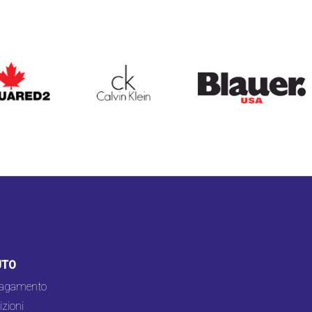
ARED2
CALVIN KLEIN
BLAUER
UTO
pagamento
zioni