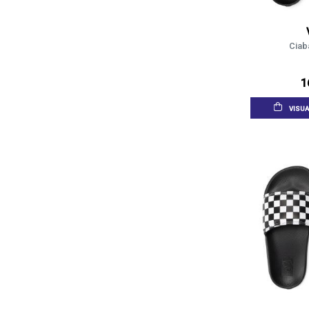
Ciaba
1
VISUA