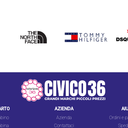
THE
TOMMY HILFIGER
DSQU
NORTH
FACE
ARTO
AZIENDA
AI
bino
Azienda
Ordini e 
bina
Contattaci
Spedi