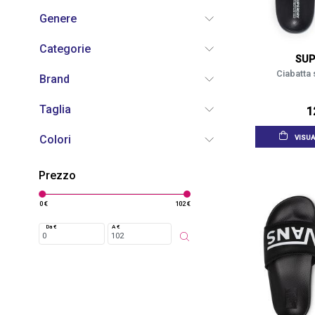
Genere
Categorie
SUP
Ciabatta 
Brand
Taglia
1
Colori
VISUA
Prezzo
0 €
102 €
Da €
A €