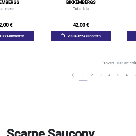
KEMBERGS
BIKKEMBERGS
a . nero
Tuta . blu
2,00 €
42,00 €
LIZZA PRODOTTO
VISUALIZZA PRODOTTO
Trovati 1032 articoli
1
2
3
4
5
6
Scarpe Saucony