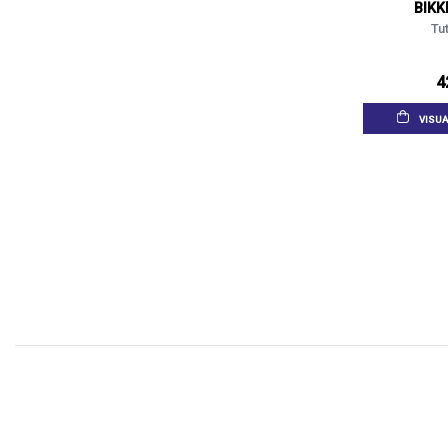
BIK
Tut
4
VISUA