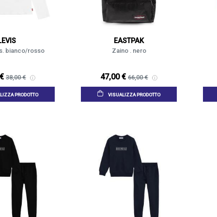
LEVIS
EASTPAK
i's. bianco/rosso
Zaino . nero
 €
47,00 €
38,00 €
66,00 €
LIZZA PRODOTTO
VISUALIZZA PRODOTTO