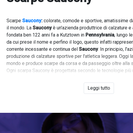
Scarpe
Saucony
:
colorate, comode e sportive, amatissime da
il mondo. La
Saucony
è un'azienda produttrice di calzature e
fondata ben 122 anni fa a Kutztown in
Pennsylvania
, lungo 
da cui prese il nome e perfino il logo, questo infatti rappresen
corrente incessante e continua del
Saucony
. In principio, l'
produzione di calzature sportive per l'atletica leggera. Oggi l
mondo e produce scarpe da corsa e da passeggio oltre alla su
Ogni scarpa Saucony è progettata secondo le tecnologie più
un'eccellente vestibilità è un confort davvero eccezionale. Ma 
combinazioni di colori a rendere uniche le sneakers
Saucony
Leggi tutto
rapiscono lo sguardo, adatte sia per un look sportivo che per 
Su
VFASTORE
puoi acquistare le tue scarpe
Saucony
online 
Abbiamo disponibili diverse collezioni come le
Saucony Ja
strappo, oppure le
Saucony Shodow
,
dal tocco un po' più vin
nuovissime
Saucony Originals
ispirate ai collage ironici e su