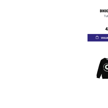
BIK
Tut
4
VISUA