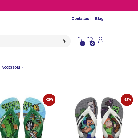
Contattaci
Blog
0
ACCESSORI
-29%
-29%