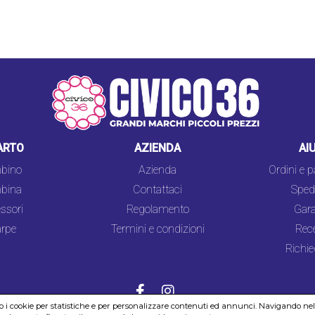
ARTO
AZIENDA
AI
bino
Azienda
Ordini e 
bina
Contattaci
Spedi
ssori
Regolamento
Gara
rpe
Termini e condizioni
Rec
Richie
mo i cookie per statistiche e per personalizzare contenuti ed annunci. Navigando nel si