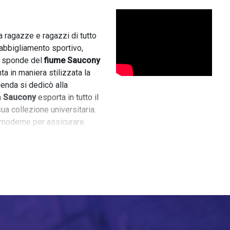
 ragazze e ragazzi di tutto
 abbigliamento sportivo,
le sponde del
fiume Saucony
ta in maniera stilizzata la
azienda si dedicò alla
a
Saucony
esporta in tutto il
a collezione universitaria.
 moderne per assicurare
sono soprattutto le brillanti
. Sono scarpe che
un look casual.
senza muoverti di casa.
zz
, sia con laccio che a
tage. Ci sono poi le
rreali di
Greta Pasha
.