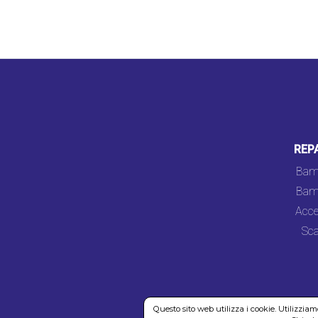
REP
Bam
Bam
Acce
Sca
Questo sito web utilizza i cookie. Utilizzia