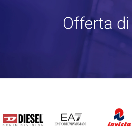
Offerta d
DIESEL
EA7
INVICTA