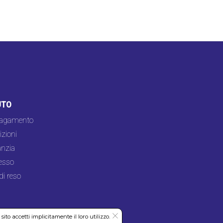
UTO
pagamento
zioni
nzia
esso
di reso
to accetti implicitamente il loro utilizzo.