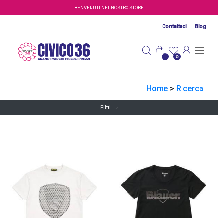
Salta al contenuto principale
BENVENUTI NEL NOSTRO STORE
Contattaci
Blog
0
Home
>
Ricerca
Filtri