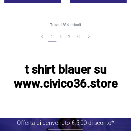
Trovati 834 articoli
1
2
3
70
t shirt blauer su
www.civico36.store
Offerta di benvenuto €.5,00 di sconto*