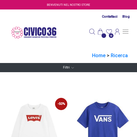
Salta al contenuto principale
BENVENUTI NEL NOSTRO STORE
Contattaci
Blog
0
Home
>
Ricerca
Filtri
-50%