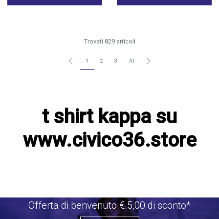
Trovati 829 articoli
1
2
3
70
t shirt kappa su
www.civico36.store
Offerta di benvenuto €.5,00 di sconto*