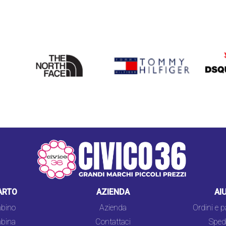
THE
TOMMY HILFIGER
DSQU
NORTH
FACE
ARTO
AZIENDA
AI
bino
Azienda
Ordini e 
bina
Contattaci
Spedi