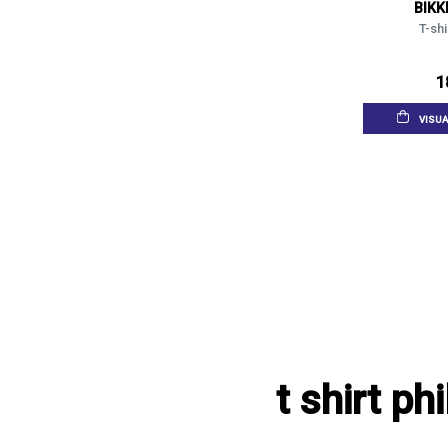
BIK
T-shi
1
VISUA
t shirt p