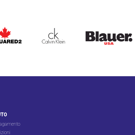
ARED2
CALVIN KLEIN
BLAUER
UTO
pagamento
zioni