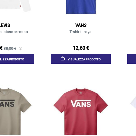
LEVIS
VANS
i's. bianco/rosso
T-shirt . royal
 €
12,60 €
38,00 €
LIZZA PRODOTTO
VISUALIZZA PRODOTTO