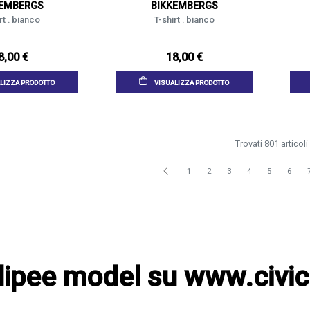
KEMBERGS
BIKKEMBERGS
rt . bianco
T-shirt . bianco
8,00 €
18,00 €
LIZZA PRODOTTO
VISUALIZZA PRODOTTO
Trovati 801 articoli
1
2
3
4
5
6
hilipee model su www.civi