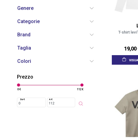
Genere
Categorie
T-shirt lev
Brand
Taglia
19,00
Colori
VISUA
Prezzo
0 €
112 €
Da €
A €