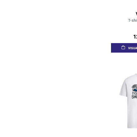
T-shi
1
VISUA