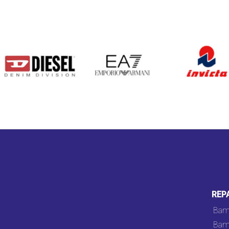
DIESEL
EA7
INVICTA
REP
Bam
Bam