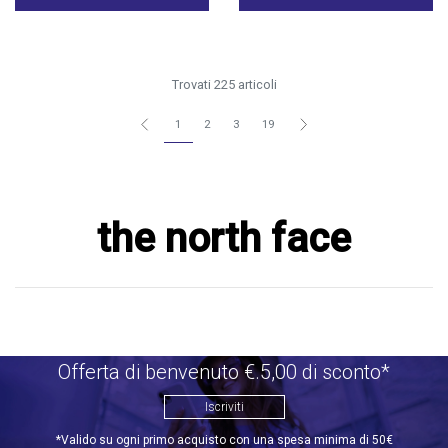
Trovati 225 articoli
1
2
3
19
the north face
Offerta di benvenuto €.5,00 di sconto*
Iscriviti
*Valido su ogni primo acquisto con una spesa minima di 50€