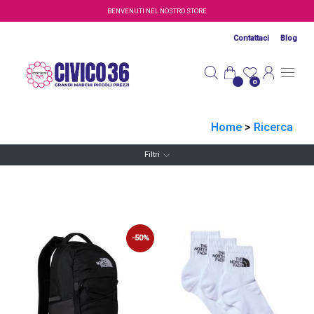
Salta al contenuto principale
BENVENUTI NEL NOSTRO STORE
Contattaci
Blog
0
Home
>
Ricerca
Filtri
-50%