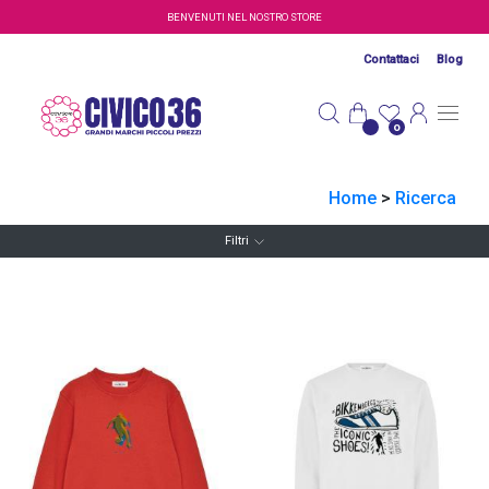
Salta al contenuto principale
BENVENUTI NEL NOSTRO STORE
Contattaci
Blog
0
Home
>
Ricerca
Filtri