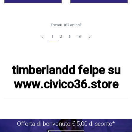
Trovati 187 articoli
1
2
3
16
timberlandd felpe su
www.civico36.store
Offerta di benvenuto €.5,00 di sconto*