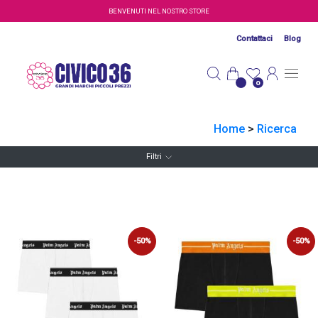
Salta al contenuto principale
BENVENUTI NEL NOSTRO STORE
Contattaci
Blog
0
Home
>
Ricerca
Filtri
-50%
-50%