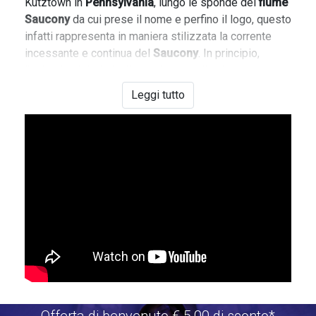
Kutztown in
Pennsylvania
, lungo le sponde del
fiume
Saucony
da cui prese il nome e perfino il logo, questo
infatti rappresenta in maniera stilizzata la corrente
incessante e continua del
Saucony
. In principio,
l'azienda si dedicò alla produzione di calzature
sportive per l'atletica leggera. Oggi la
Saucony
Leggi tutto
esporta in tutto il mondo e produce scarpe da corsa e
da passeggio oltre alla sua collezione universitaria.
Ogni scarpa Saucony è progettata secondo le
tecnologie più moderne per assicurare un'eccellente
vestibilità è un confort davvero eccezionale. Ma sono
soprattutto le brillanti combinazioni di colori a rendere
uniche le sneakers
Saucony
. Sono scarpe che
rapiscono lo sguardo, adatte sia per un look sportivo
che per un look casual.
Su
VFASTORE
puoi acquistare le tue scarpe
Saucony
online senza muoverti di casa. Abbiamo disponibili
diverse collezioni come le
Saucony Jazz
, sia con
Offerta di benvenuto €.5,00 di sconto*