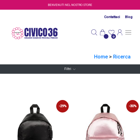
Salta al contenuto principale
BENVENUTI NEL NOSTRO STORE
Contattaci
Blog
0
Home
>
Ricerca
Filtri
-29%
-30%