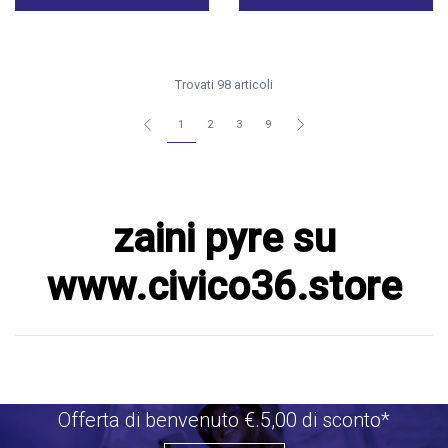
Trovati 98 articoli
1
2
3
9
zaini pyre su
www.civico36.store
Offerta di benvenuto €.5,00 di sconto*