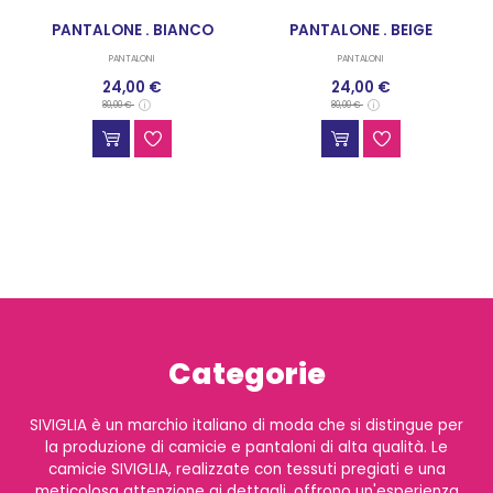
PANTALONE . BIANCO
PANTALONE . BEIGE
PANTALONI
PANTALONI
24,00 €
24,00 €
80,00 €
80,00 €
Categorie
SIVIGLIA è un marchio italiano di moda che si distingue per
la produzione di camicie e pantaloni di alta qualità. Le
camicie SIVIGLIA, realizzate con tessuti pregiati e una
meticolosa attenzione ai dettagli, offrono un'esperienza