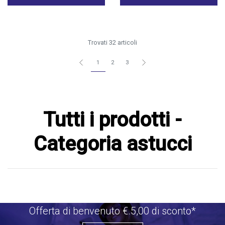
Trovati 32 articoli
1
2
3
Tutti i prodotti -
Categoria astucci
Offerta di benvenuto €.5,00 di sconto*