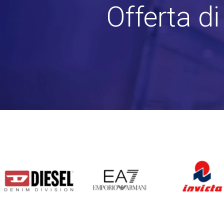
Offerta d
DIESEL
EA7
INVICTA