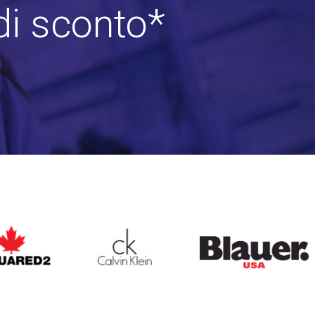
di sconto*
ARED2
CALVIN KLEIN
BLAUER