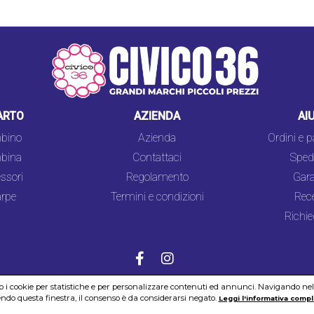
ARTO
AZIENDA
AI
bino
Azienda
Ordini e 
bina
Contattaci
Spedi
ssori
Regolamento
Gara
rpe
Termini e condizioni
Rec
Richie
mo i cookie per statistiche e per personalizzare contenuti ed annunci. Navigando nel si
COOKIES
SICUREZZA
PRIVACY
do questa finestra, il consenso è da considerarsi negato.
Leggi l'informativa compl