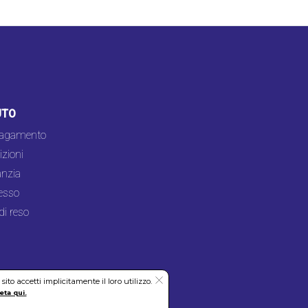
UTO
pagamento
zioni
nzia
esso
di reso
to accetti implicitamente il loro utilizzo.
eta qui.