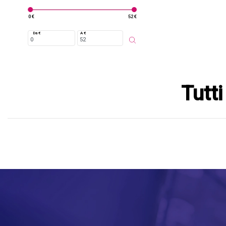
0 €
52 €
Da €
A €
Tutti