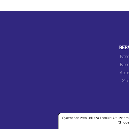
REP
Bam
Bam
Acce
Sca
Questo sito web utilizza i cookie. Utilizzia
Chiuden