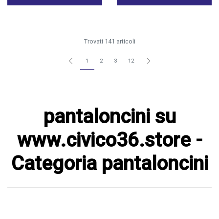
Trovati 141 articoli
1
2
3
12
pantaloncini su
www.civico36.store -
Categoria pantaloncini