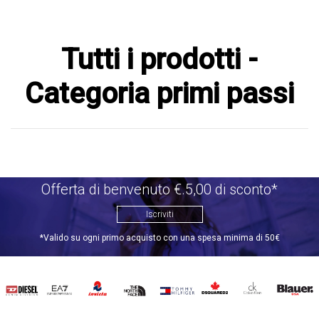
Tutti i prodotti -
Categoria primi passi
Offerta di benvenuto €.5,00 di sconto*
Iscriviti
*Valido su ogni primo acquisto con una spesa minima di 50€
DIESEL
EA7
INVICTA
THE
TOMMY
DSQUARED2
CALVIN
BLAUER
NORTH
HILFIGER
KLEIN