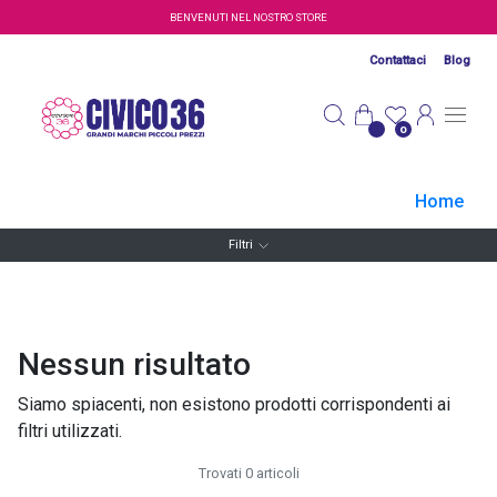
Salta al contenuto principale
BENVENUTI NEL NOSTRO STORE
Contattaci
Blog
0
Home
Filtri
Nessun risultato
Siamo spiacenti, non esistono prodotti corrispondenti ai
filtri utilizzati.
Trovati 0 articoli