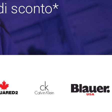
di sconto*
ARED2
CALVIN KLEIN
BLAUER