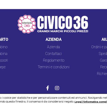
ARTO
AZIENDA
AI
bino
Azienda
Ordini e 
bina
Contattaci
Spedi
ssori
Regolamento
Gara
rpe
Termini e condizioni
Rec
Richie
mo i cookie per statistiche e per personalizzare contenuti ed annunci. Navigando nel si
COOKIES
SICUREZZA
PRIVACY
do questa finestra, il consenso è da considerarsi negato.
Leggi l'informativa compl