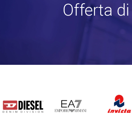
Offerta d
DIESEL
EA7
INVICTA