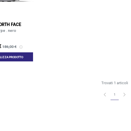
ORTH FACE
pe . nero
€
186,00 €
LIZZA PRODOTTO
Trovati 1 articoli
1