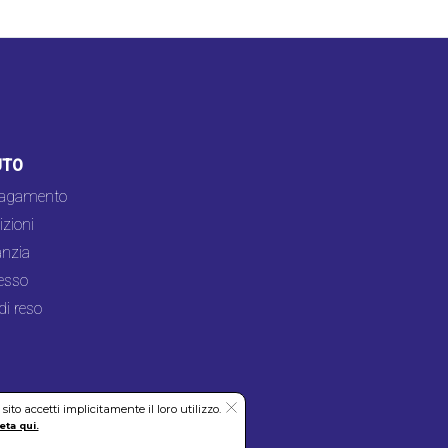
UTO
pagamento
zioni
nzia
esso
di reso
to accetti implicitamente il loro utilizzo.
eta qui.