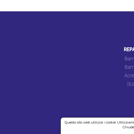
REP
Bam
Bam
Acce
Sca
Questo sito web utilizza i cookie. Utilizzia
Chiuden