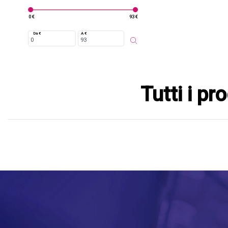
0 €
93 €
Da €
A €
Tutti i p