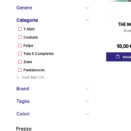
Genere
Categorie
THE N
T-Shirt
Scar
Costumi
Felpe
93,00 
Tute E Completini
VISUA
Zaini
Pantaloncini
Vedi Altri
(24)
Brand
Taglia
Colori
Prezzo