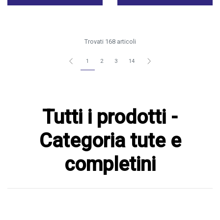
Trovati 168 articoli
1
2
3
14
Tutti i prodotti -
Categoria tute e
completini