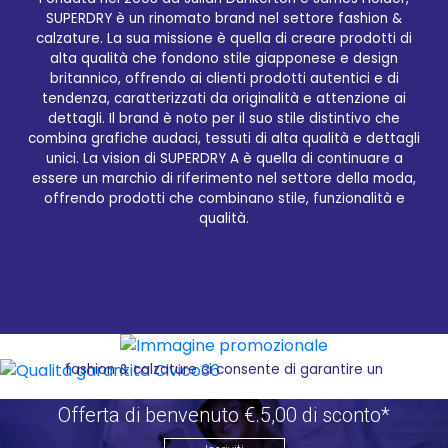
SUPERDRY è un rinomato brand nel settore fashion &
calzature. La sua missione è quella di creare prodotti di
alta qualità che fondono stile giapponese e design
britannico, offrendo ai clienti prodotti autentici e di
tendenza, caratterizzati da originalità e attenzione ai
dettagli. Il brand è noto per il suo stile distintivo che
Qualità garantita Civico36
combina grafiche audaci, tessuti di alta qualità e dettagli
unici. La vision di SUPERDRY A è quella di continuare a
Civico36.store è il tuo punto di riferimento per
essere un marchio di riferimento nel settore della moda,
acquistare i migliori prodotti del brand SUPERDRY.
offrendo prodotti che combinano stile, funzionalità e
Come rivenditori ufficiali, offriamo un'ampia
qualità.
selezione di articoli accuratamente selezionati per
soddisfare le esigenze di stile e qualità dei nostri
clienti. Grazie alla nostra piattaforma e-commerce,
potrai ricevere comodamente a casa tua i prodotti
SUPERDRY A che ami, risparmiando tempo e
godendo di un servizio rapido e affidabile.
L'esperienza pluriennale di Civico36 nel settore
fashion & calzature ci consente di garantire un
servizio di alta qualità, attento alle esigenze dei
clienti e sempre aggiornato sulle ultime tendenze
Offerta di benvenuto €.5,00 di sconto*
del settore. Il nostro ampio magazzino con