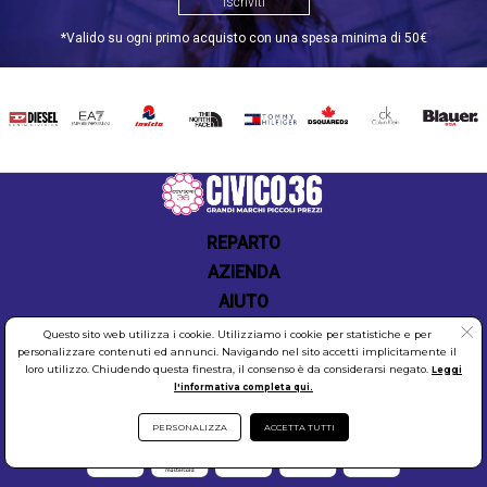
esposizione ci permette di offrire una vasta gamma
Iscriviti
di prodotti, garantendo disponibilità e tempi di
*Valido su ogni primo acquisto con una spesa minima di 50€
consegna rapidi. Scegli Civico36.store per il tuo
shopping online: troverai i migliori prodotti SUPERDRY
a prezzi competitivi, con la comodità di ricevere
tutto direttamente a casa tua.
DIESEL
EA7
INVICTA
THE
TOMMY
DSQUARED2
CALVIN
BLAUER
NORTH
HILFIGER
KLEIN
FACE
Scopri Superdry
REPARTO
AZIENDA
AIUTO
Questo sito web utilizza i cookie. Utilizziamo i cookie per statistiche e per
personalizzare contenuti ed annunci. Navigando nel sito accetti implicitamente il
loro utilizzo. Chiudendo questa finestra, il consenso è da considerarsi negato.
Leggi
l'informativa completa qui.
COOKIES
SICUREZZA
PRIVACY
PERSONALIZZA
ACCETTA TUTTI