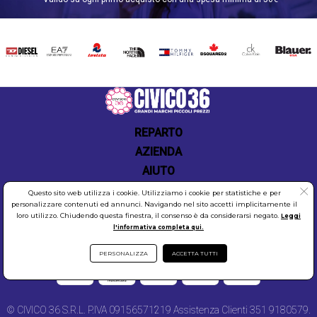
dettagliata descrizione di ogni prodotto, fare
acquisti su Civico36.store è facile e veloce. Inoltre,
l'ottimo rapporto qualità-prezzo ti permetterà di
DIESEL
EA7
INVICTA
THE
TOMMY
DSQUARED2
CALVIN
BLAUER
risparmiare senza rinunciare alla qualità che
NORTH
HILFIGER
KLEIN
contraddistingue il brand THE NORTH FACE. Scegli
FACE
Civico36.store per i tuoi acquisti online: affidabilità,
convenienza e un'ampia scelta di prodotti a portata
di click.
REPARTO
Scopri T.N.F.
AZIENDA
AIUTO
Questo sito web utilizza i cookie. Utilizziamo i cookie per statistiche e per
personalizzare contenuti ed annunci. Navigando nel sito accetti implicitamente il
loro utilizzo. Chiudendo questa finestra, il consenso è da considerarsi negato.
Leggi
l'informativa completa qui.
COOKIES
SICUREZZA
PRIVACY
PERSONALIZZA
ACCETTA TUTTI
© CIVICO 36 S.R.L. P.IVA 09156571219 Assistenza Clienti 351 9180579.