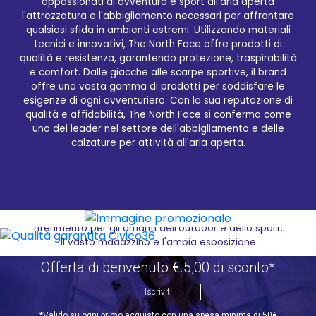
Qualità garantita Civico36
appassionati di avventura e sport all'aria aperta
l'attrezzatura e l'abbigliamento necessari per affrontare
qualsiasi sfida in ambienti estremi. Utilizzando materiali
Sei alla ricerca dei migliori prodotti del brand THE
tecnici e innovativi, The North Face offre prodotti di
NORTH FACE? Sul sito e-commerce Civico36.store
qualità e resistenza, garantendo protezione, traspirabilità
troverai una vasta selezione dei migliori articoli di
e comfort. Dalle giacche alle scarpe sportive, il brand
questo rinomato marchio, specializzato in
offre una vasta gamma di prodotti per soddisfare le
abbigliamento e calzature per attività outdoor. Dal
esigenze di ogni avventuriero. Con la sua reputazione di
comfort della tua casa, potrai navigare tra le
qualità e affidabilità, The North Face si conferma come
diverse categorie di prodotti, scegliere quelli che
uno dei leader nel settore dell'abbigliamento e delle
preferisci e riceverli direttamente a casa tua in
calzature per attività all'aria aperta.
tempi brevi. Grazie alla sua pluriennale esperienza
nel settore, Civico36 garantisce un servizio di alta
qualità, offrendo solo prodotti originali e curando
ogni dettaglio del processo di vendita, dall'ordine
alla consegna. Il sito Civico36.store non è solo un
rivenditore online, ma un vero e proprio punto di
riferimento per gli amanti dell'outdoor e dello sport.
Il vasto magazzino e l'ampia esposizione
permettono di soddisfare le esigenze di ogni
Offerta di benvenuto €.5,00 di sconto*
cliente, offrendo una gamma di prodotti THE NORTH
FACE che spazia dall'abbigliamento alle calzature,
Iscriviti
dagli accessori all'attrezzatura sportiva. Grazie alla
precisa organizzazione delle categorie e alla
*Valido su ogni primo acquisto con una spesa minima di 50€