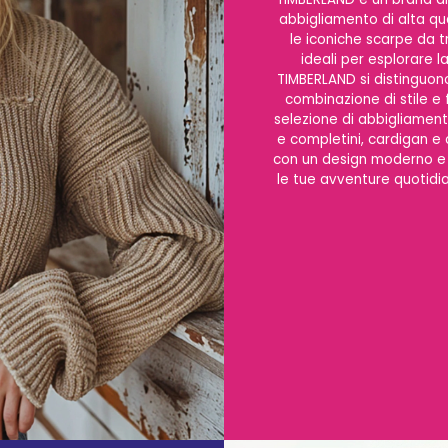
abbigliamento di alta qua
le iconiche scarpe da tr
ideali per esplorare l
TIMBERLAND si distinguono
combinazione di stile e 
selezione di abbigliamento,
e completini, cardigan e c
con un design moderno e m
le tue avventure quotidia