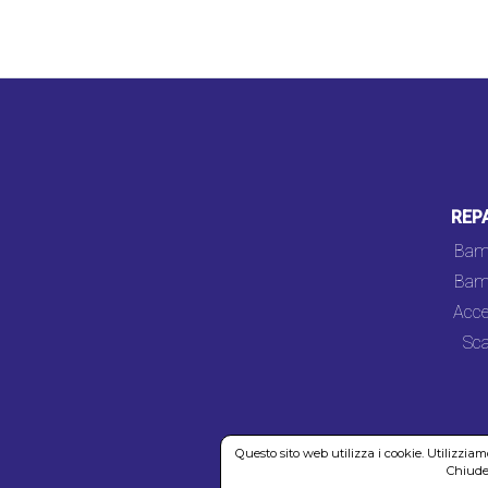
REP
Bam
Bam
Acce
Sca
Questo sito web utilizza i cookie. Utilizzia
Chiuden