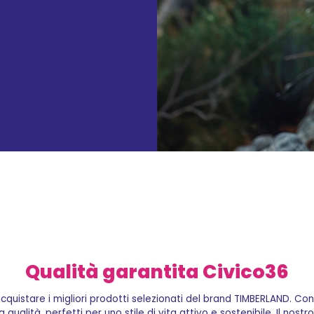
Qualità garantita Civico36
 acquistare i migliori prodotti selezionati del brand TIMBERLAND. Co
ualità, perfetti per uno stile di vita attivo e sostenibile. Il nos