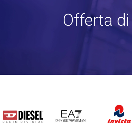
Offerta d
DIESEL
EA7
INVICTA