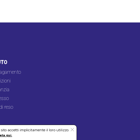
UTO
pagamento
zioni
nzia
esso
di reso
to accetti implicitamente il loro utilizzo.
eta qui.