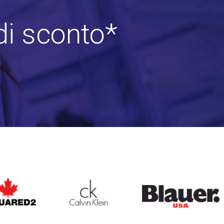
di sconto*
ARED2
CALVIN KLEIN
BLAUER