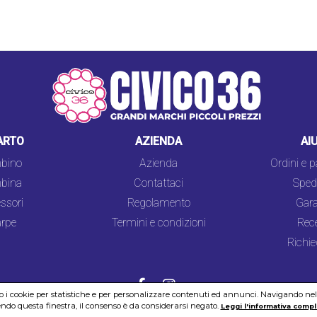
ARTO
AZIENDA
AI
bino
Azienda
Ordini e 
bina
Contattaci
Spedi
ssori
Regolamento
Gara
rpe
Termini e condizioni
Rec
Richie
mo i cookie per statistiche e per personalizzare contenuti ed annunci. Navigando nel si
do questa finestra, il consenso è da considerarsi negato.
Leggi l'informativa compl