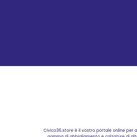
Civico36.store è il vostro portale online per
gamma di abbigliamento e calzature di alta q