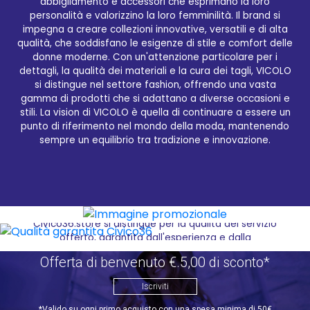
abbigliamento e accessori che esprimano la loro
personalità e valorizzino la loro femminilità. Il brand si
Qualità garantita Civico36
impegna a creare collezioni innovative, versatili e di alta
qualità, che soddisfano le esigenze di stile e comfort delle
donne moderne. Con un'attenzione particolare per i
Sul sito di e-commerce Civico36.store, è possibile
dettagli, la qualità dei materiali e la cura dei tagli, VICOLO
scoprire e acquistare i migliori prodotti selezionati
si distingue nel settore fashion, offrendo una vasta
del brand VICOLO, un marchio italiano di moda e
gamma di prodotti che si adattano a diverse occasioni e
calzature noto per la sua qualità e attenzione alle
stili. La vision di VICOLO è quella di continuare a essere un
tendenze. Civico36.store, forte di una pluriennale
punto di riferimento nel mondo della moda, mantenendo
esperienza nel settore, offre un servizio di vendita
sempre un equilibrio tra tradizione e innovazione.
online rapido, sicuro e conveniente, che permette di
ricevere i prodotti desiderati direttamente a casa,
risparmiando tempo e denaro. Grazie al vasto
magazzino e all'ampia esposizione, è possibile
scegliere tra una vasta gamma di articoli, per
soddisfare ogni esigenza di stile e comfort.
Civico36.store si distingue per la qualità del servizio
offerto, garantita dall'esperienza e dalla
competenza del suo team. Il sito è intuitivo e facile
Offerta di benvenuto €.5,00 di sconto*
da navigare, con descrizioni dettagliate dei prodotti
e immagini di alta qualità che permettono di fare
Iscriviti
acquisti in modo consapevole. Inoltre, il servizio
clienti è sempre disponibile per assistenza e
*Valido su ogni primo acquisto con una spesa minima di 50€