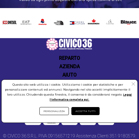
consulenza, per garantire un'esperienza di acquisto
piacevole e soddisfacente. Acquistare su
Civico36.store significa scegliere la qualità e
DIESEL
EA7
INVICTA
THE
TOMMY
DSQUARED2
CALVIN
BLAUER
l'eleganza del brand VICOLO, con la comodità e la
NORTH
HILFIGER
KLEIN
sicurezza di un servizio di vendita online di
FACE
eccellenza.
Catalogo completo VICOLO
REPARTO
AZIENDA
AIUTO
Questo sito web utilizza i cookie. Utilizziamo i cookie per statistiche e per
personalizzare contenuti ed annunci. Navigando nel sito accetti implicitamente il
loro utilizzo. Chiudendo questa finestra, il consenso è da considerarsi negato.
Leggi
l'informativa completa qui.
COOKIES
SICUREZZA
PRIVACY
PERSONALIZZA
ACCETTA TUTTI
© CIVICO 36 S.R.L. P.IVA 09156571219 Assistenza Clienti 351 9180579.