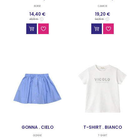
BORSE
CAMICIE
14,40 €
19,20 €
48,00 €
64,00 €
GONNA . CIELO
T-SHIRT . BIANCO
GONNE
T-SHIRT