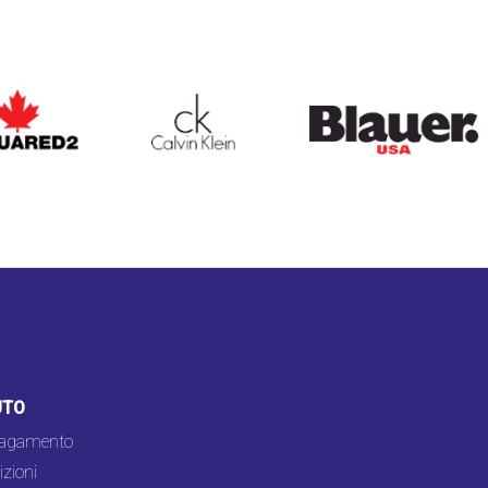
ARED2
CALVIN KLEIN
BLAUER
UTO
pagamento
zioni