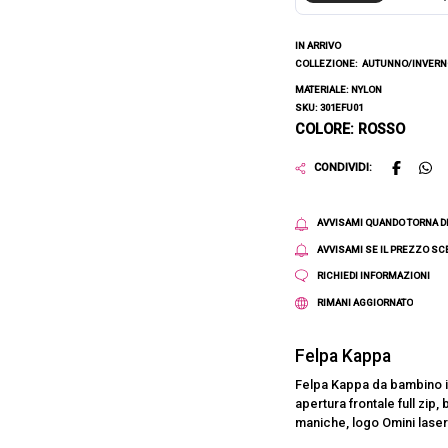
IN ARRIVO
COLLEZIONE:
AUTUNNO/INVERNO
MATERIALE: NYLON
SKU: 301EFU01
COLORE: ROSSO
CONDIVIDI:
AVVISAMI QUANDO TORNA D
AVVISAMI SE IL PREZZO S
RICHIEDI INFORMAZIONI
RIMANI AGGIORNATO
Felpa Kappa
Felpa Kappa da bambino in 
apertura frontale full zip
maniche, logo Omini laser