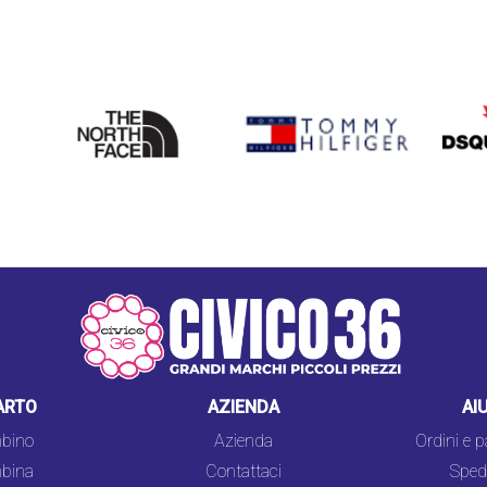
THE
TOMMY HILFIGER
DSQU
NORTH
FACE
ARTO
AZIENDA
AI
bino
Azienda
Ordini e 
bina
Contattaci
Spedi