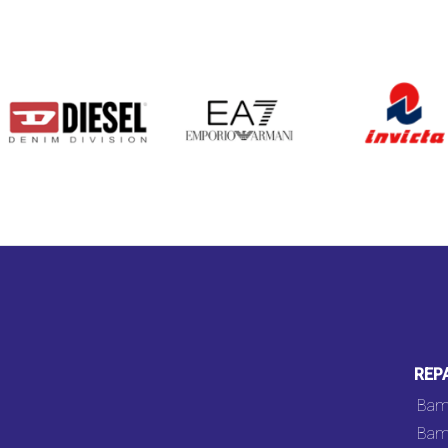
DIESEL
EA7
INVICTA
REP
Bam
Bam