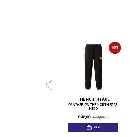
NEW BALANCE
50%
50%
AFELPA NEW BALANCE. NERO
€ 45,00
€ 90,00
VEDI
THE NORTH FACE
PANTAFELPA THE NORTH FACE.
NERO
€ 32,00
€ 64,00
VEDI