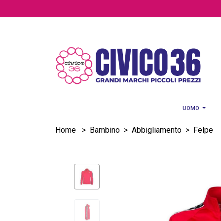
Salta al contenuto principale
UOMO
Home
>
Bambino
>
Abbigliamento
>
Felpe