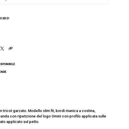
 20/21
ISPONIBILE
CENDE
tricot garzato. Modello slim fit, bordi manica a costina,
, banda con ripetizione del logo Omini con profilo applicata sulle
ato applicato sul petto.