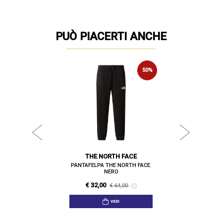
PUÒ PIACERTI ANCHE
NCE
BI
50%
50%
ANCE. NERO
PANTAFELP
€ 37
00
THE NORTH FACE
PANTAFELPA THE NORTH FACE.
NERO
€ 32,00
€ 64,00
VEDI