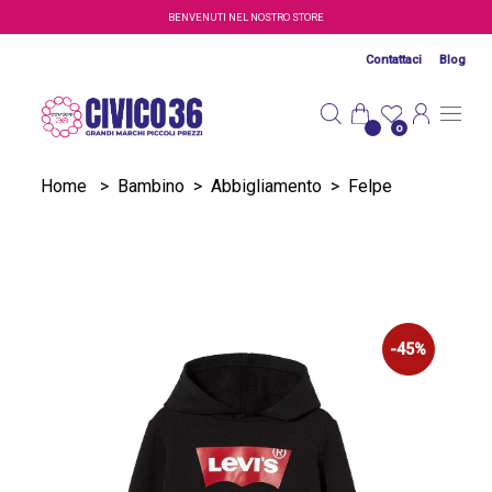
Salta al contenuto principale
BENVENUTI NEL NOSTRO STORE
Contattaci
Blog
0
Home
>
Bambino
>
Abbigliamento
>
Felpe
-45%