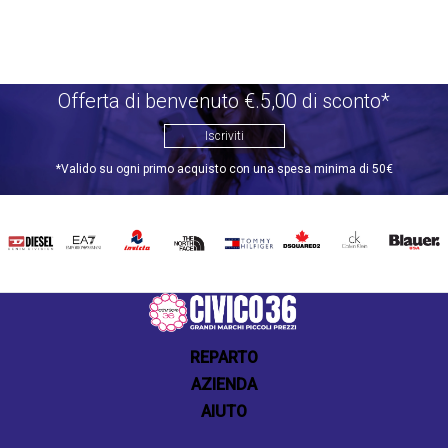
Offerta di benvenuto €.5,00 di sconto*
Iscriviti
*Valido su ogni primo acquisto con una spesa minima di 50€
DIESEL
EA7
INVICTA
THE
TOMMY
DSQUARED2
CALVIN
BLAUER
NORTH
HILFIGER
KLEIN
FACE
REPARTO
AZIENDA
AIUTO