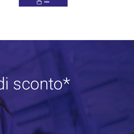
VEDI
di sconto*