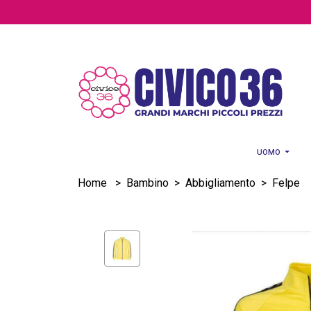
Salta al contenuto principale
UOMO
Home
>
Bambino
>
Abbigliamento
>
Felpe