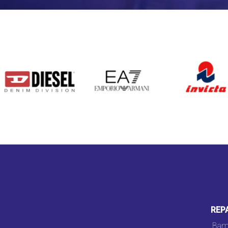
DIESEL
EA7
INVICTA
REP
Bam