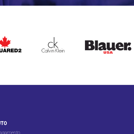
ARED2
CALVIN KLEIN
BLAUER
UTO
pagamento