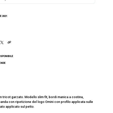
E 2021
ISPONIBILE
CENDE
tricot garzato. Modello slim fit, bordi manica a costina,
, banda con ripetizione del logo Omini con profilo applicata sulle
ato applicato sul petto.