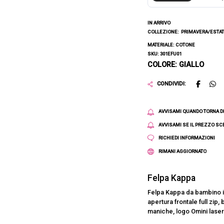
IN ARRIVO
COLLEZIONE:
PRIMAVERA/ESTAT
MATERIALE: COTONE
SKU: 301EFU01
COLORE: GIALLO
CONDIVIDI:
AVVISAMI QUANDO TORNA D
AVVISAMI SE IL PREZZO S
RICHIEDI INFORMAZIONI
RIMANI AGGIORNATO
Felpa Kappa
Felpa Kappa da bambino in 
apertura frontale full zip
maniche, logo Omini laser