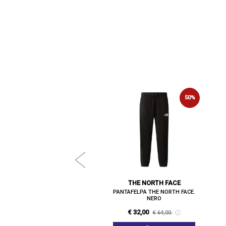
NEW BALANCE
50%
50%
AFELPA NEW BALANCE. NERO
€ 45,00
€ 90,00
VEDI
THE NORTH FACE
PANTAFELPA THE NORTH FACE.
NERO
€ 32,00
€ 64,00