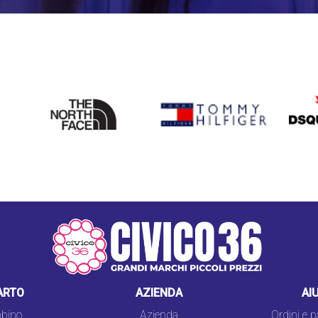
THE
TOMMY HILFIGER
DSQU
NORTH
FACE
ARTO
AZIENDA
AI
bino
Azienda
Ordini e 