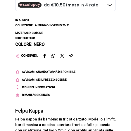
IN ARRIVO
COLLEZIONE:
AUTUNNO/INVERNO 20/21
MATERIALE: COTONE
SKU: 301EFU01
COLORE: NERO
CONDIVIDI:
AVVISAMI QUANDO TORNA DISPONIBILE
AVVISAMI SE IL PREZZO SCENDE
RICHIEDI INFORMAZIONI
RIMANI AGGIORNATO
Felpa Kappa
Felpa Kappa da bambino in tricot garzato. Modello slim fit,
bordi manica a costina, apertura frontale full zip, banda
con ripetizione del logo Omini con profilo applicata sulle