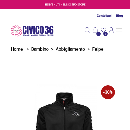
Salta al contenuto principale
BENVENUTI NEL NOSTRO STORE
Contattaci
Blog
0
Home
>
Bambino
>
Abbigliamento
>
Felpe
-30%