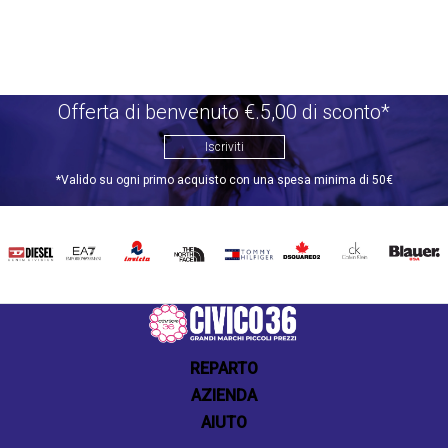
Offerta di benvenuto €.5,00 di sconto*
Iscriviti
*Valido su ogni primo acquisto con una spesa minima di 50€
DIESEL
EA7
INVICTA
THE
TOMMY
DSQUARED2
CALVIN
BLAUER
NORTH
HILFIGER
KLEIN
FACE
REPARTO
AZIENDA
AIUTO