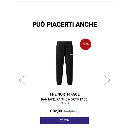
PUÒ PIACERTI ANCHE
NCE
BI
50%
50%
ANCE. NERO
PANTAFELP
€ 37
00
THE NORTH FACE
PANTAFELPA THE NORTH FACE.
NERO
€ 32,00
€ 64,00
VEDI