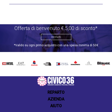
Offerta di benvenuto €.5,00 di sconto*
Iscriviti
*Valido su ogni primo acquisto con una spesa minima di 50€
DIESEL
EA7
INVICTA
THE
TOMMY
DSQUARED2
CALVIN
BLAUER
NORTH
HILFIGER
KLEIN
FACE
REPARTO
AZIENDA
AIUTO