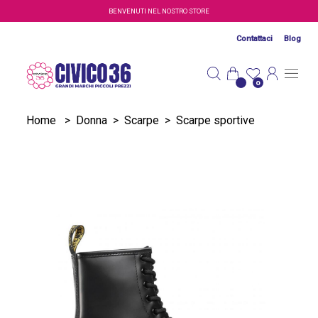
Salta al contenuto principale
BENVENUTI NEL NOSTRO STORE
Contattaci
Blog
0
Home
>
Donna
>
Scarpe
>
Scarpe sportive