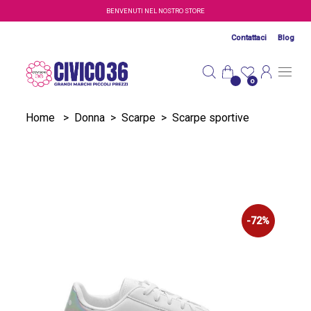
Salta al contenuto principale
BENVENUTI NEL NOSTRO STORE
Contattaci
Blog
0
Home
>
Donna
>
Scarpe
>
Scarpe sportive
-72%