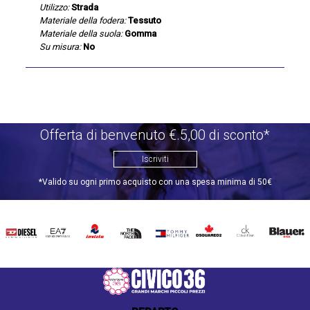
Utilizzo:
Strada
Materiale della fodera:
Tessuto
Materiale della suola:
Gomma
Su misura:
No
Offerta di benvenuto €.5,00 di sconto*
Iscriviti
*Valido su ogni primo acquisto con una spesa minima di 50€
DIESEL
EA7
INVICTA
THE
TOMMY
DSQUARED2
CALVIN
BLAUER
NORTH
HILFIGER
KLEIN
FACE