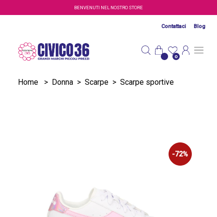
Salta al contenuto principale
BENVENUTI NEL NOSTRO STORE
Contattaci
Blog
0
Home
>
Donna
>
Scarpe
>
Scarpe sportive
-72%