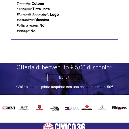
Tessuto:
Cotone
Fantasia:
Tinta unita
Elementi decorativi :
Logo
Vestibilità:
Classica
Fatto a mano:
No
Vintage:
No
Offerta di benvenuto €.5,00 di sconto*
Iscriviti
*Valido su ogni primo acquisto con una spesa minima di 50€
DIESEL
EA7
INVICTA
THE
TOMMY
DSQUARED2
CALVIN
BLAUER
NORTH
HILFIGER
KLEIN
FACE