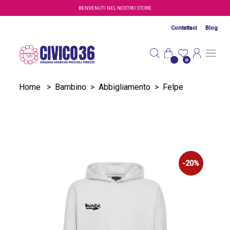
Salta al contenuto principale
BENVENUTI NEL NOSTRO STORE
Contattaci
Blog
0
Home
>
Bambino
>
Abbigliamento
>
Felpe
-20%