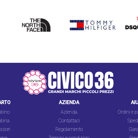
THE
TOMMY HILFIGER
DSQU
NORTH
FACE
ARTO
AZIENDA
AI
bino
Azienda
Ordini e 
bina
Contattaci
Spedi
ssori
Regolamento
Gara
rpe
Termini e condizioni
Rec