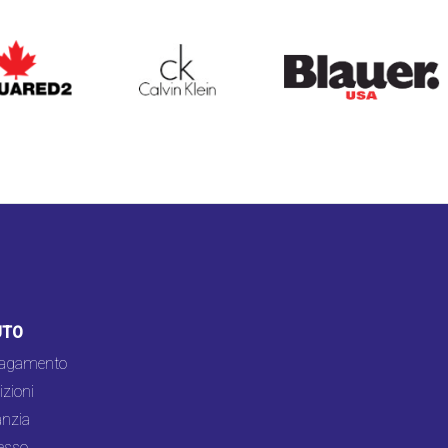
ARED2
CALVIN KLEIN
BLAUER
UTO
pagamento
zioni
nzia
esso