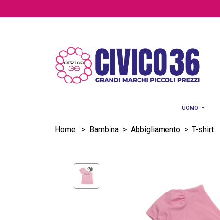
Salta al contenuto principale
UOMO
Home
>
Bambina
>
Abbigliamento
>
T-shirt