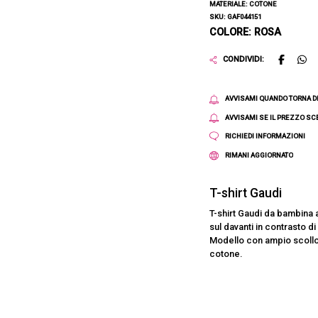
MATERIALE: COTONE
SKU: GAF044151
COLORE: ROSA
CONDIVIDI:
AVVISAMI QUANDO TORNA D
AVVISAMI SE IL PREZZO S
RICHIEDI INFORMAZIONI
RIMANI AGGIORNATO
T-shirt Gaudi
T-shirt Gaudi da bambina a
sul davanti in contrasto d
Modello con ampio scollo 
cotone.