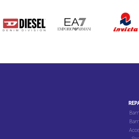
DIESEL
EA7
INVICTA
REP
Bam
Bam
Acce
Sca