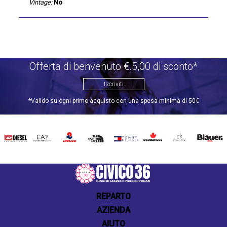
Vintage:
No
Offerta di benvenuto €.5,00 di sconto*
Iscriviti
*Valido su ogni primo acquisto con una spesa minima di 50€
DIESEL
EA7
INVICTA
THE
TOMMY
DSQUARED2
CALVIN
BLAUER
NORTH
HILFIGER
KLEIN
FACE
REPARTO
AZIENDA
AIUTO