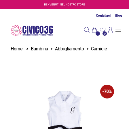
Salta al contenuto principale
BENVENUTI NEL NOSTRO STORE
Contattaci
Blog
0
Home
>
Bambina
>
Abbigliamento
>
Camicie
-70%