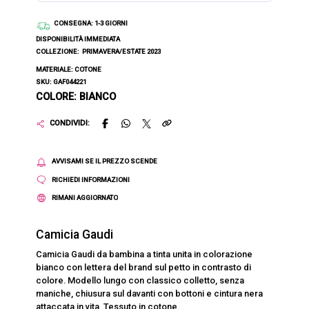
CONSEGNA
: 1-3 GIORNI
DISPONIBILITÀ IMMEDIATA
COLLEZIONE:
PRIMAVERA/ESTATE 2023
MATERIALE: COTONE
SKU: GAF044221
COLORE: BIANCO
CONDIVIDI:
AVVISAMI SE IL PREZZO SCENDE
RICHIEDI INFORMAZIONI
RIMANI AGGIORNATO
Camicia Gaudi
Camicia Gaudi da bambina a tinta unita in colorazione
bianco con lettera del brand sul petto in contrasto di
colore. Modello lungo con classico colletto, senza
maniche, chiusura sul davanti con bottoni e cintura nera
attaccata in vita. Tessuto in cotone.