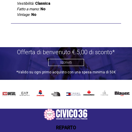
Vestibilità:
Classica
Fatto a mano:
No
Vintage:
No
Offerta di benvenuto €.5,00 di sconto*
Iscriviti
*Valido su ogni primo acquisto con una spesa minima di 50€
DIESEL
EA7
INVICTA
THE
TOMMY
DSQUARED2
CALVIN
BLAUER
NORTH
HILFIGER
KLEIN
FACE
REPARTO