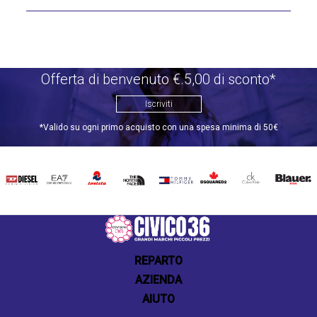
Offerta di benvenuto €.5,00 di sconto*
Iscriviti
*Valido su ogni primo acquisto con una spesa minima di 50€
DIESEL
EA7
INVICTA
THE
TOMMY
DSQUARED2
CALVIN
BLAUER
NORTH
HILFIGER
KLEIN
FACE
REPARTO
AZIENDA
AIUTO