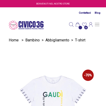
Salta al contenuto principale
BENVENUTI NEL NOSTRO STORE
Contattaci
Blog
0
Home
>
Bambino
>
Abbigliamento
>
T-shirt
-70%