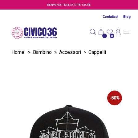
Salta al contenuto principale
BENVENUTI NEL NOSTRO STORE
Contattaci
Blog
0
Home
>
Bambino
>
Accessori
>
Cappelli
-50%