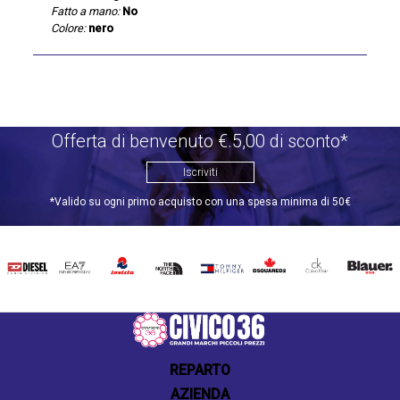
Fatto a mano:
No
Colore:
nero
Offerta di benvenuto €.5,00 di sconto*
Iscriviti
*Valido su ogni primo acquisto con una spesa minima di 50€
DIESEL
EA7
INVICTA
THE
TOMMY
DSQUARED2
CALVIN
BLAUER
NORTH
HILFIGER
KLEIN
FACE
REPARTO
AZIENDA