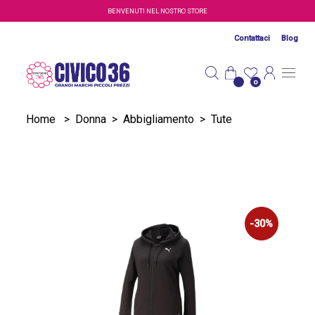
Salta al contenuto principale
BENVENUTI NEL NOSTRO STORE
Contattaci
Blog
0
Home
>
Donna
>
Abbigliamento
>
Tute
-30%