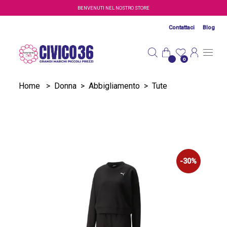
Salta al contenuto principale
BENVENUTI NEL NOSTRO STORE
Contattaci
Blog
0
Home
>
Donna
>
Abbigliamento
>
Tute
-30%