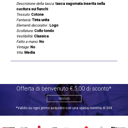
Descrizione della tasca:
tasca sagomata inserita nella
cucitura sui fianchi
Tessuto:
Cotone
Fantasia:
Tinta unita
Elementi decorativi :
Logo
Scollatura:
Collo tondo
Vestibilità:
Classica
Fatto a mano:
No
Vintage:
No
Vita:
Media
Offerta di benvenuto €.5,00 di sconto*
Iscriviti
*Valido su ogni primo acquisto con una spesa minima di 50€
DIESEL
EA7
INVICTA
THE
TOMMY
DSQUARED2
CALVIN
BLAUER