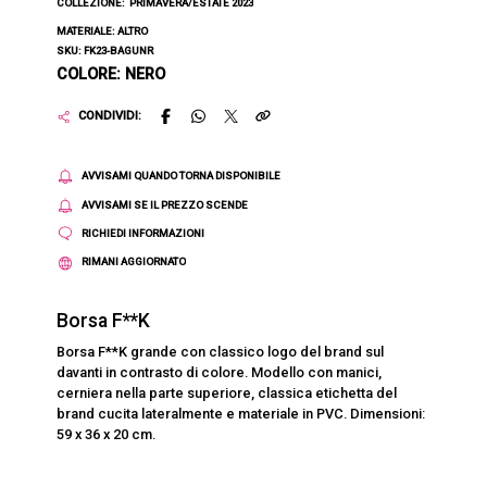
COLLEZIONE:
PRIMAVERA/ESTATE 2023
MATERIALE: ALTRO
SKU: FK23-BAGUNR
COLORE: NERO
CONDIVIDI:
AVVISAMI QUANDO TORNA DISPONIBILE
AVVISAMI SE IL PREZZO SCENDE
RICHIEDI INFORMAZIONI
RIMANI AGGIORNATO
Borsa F**K
Borsa F**K grande con classico logo del brand sul
davanti in contrasto di colore. Modello con manici,
cerniera nella parte superiore, classica etichetta del
brand cucita lateralmente e materiale in PVC. Dimensioni:
59 x 36 x 20 cm.