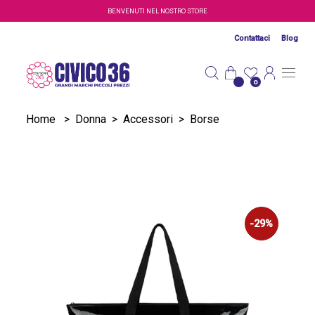
Salta al contenuto principale
BENVENUTI NEL NOSTRO STORE
Contattaci
Blog
0
Home
>
Donna
>
Accessori
>
Borse
-29%