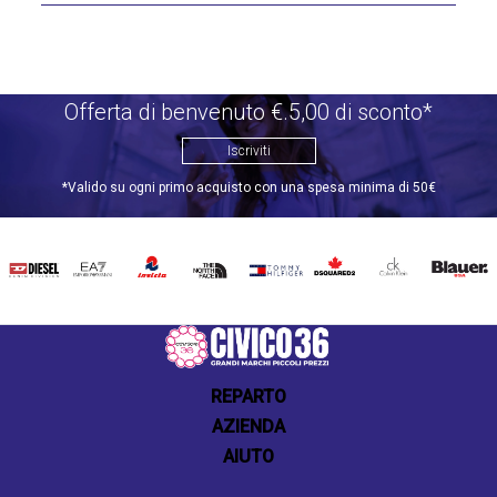
Offerta di benvenuto €.5,00 di sconto*
Iscriviti
*Valido su ogni primo acquisto con una spesa minima di 50€
DIESEL
EA7
INVICTA
THE
TOMMY
DSQUARED2
CALVIN
BLAUER
NORTH
HILFIGER
KLEIN
FACE
REPARTO
AZIENDA
AIUTO