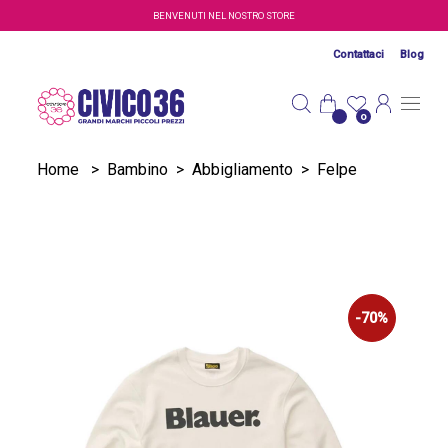
Salta al contenuto principale
BENVENUTI NEL NOSTRO STORE
Contattaci
Blog
0
Home
>
Bambino
>
Abbigliamento
>
Felpe
-70%