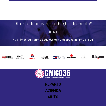
Offerta di benvenuto €.5,00 di sconto*
Iscriviti
*Valido su ogni primo acquisto con una spesa minima di 50€
DIESEL
EA7
INVICTA
THE
TOMMY
DSQUARED2
CALVIN
BLAUER
NORTH
HILFIGER
KLEIN
FACE
REPARTO
AZIENDA
AIUTO