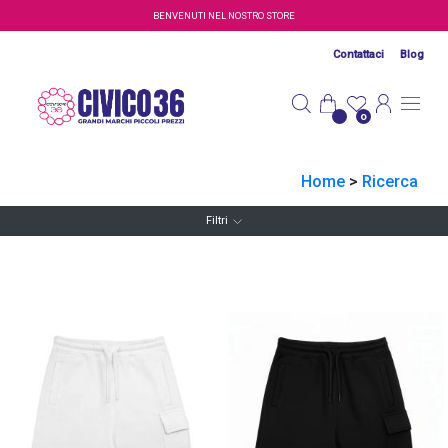
Salta al contenuto principale
BENVENUTI NEL NOSTRO STORE
Contattaci
Blog
0
Home
>
Ricerca
Filtri