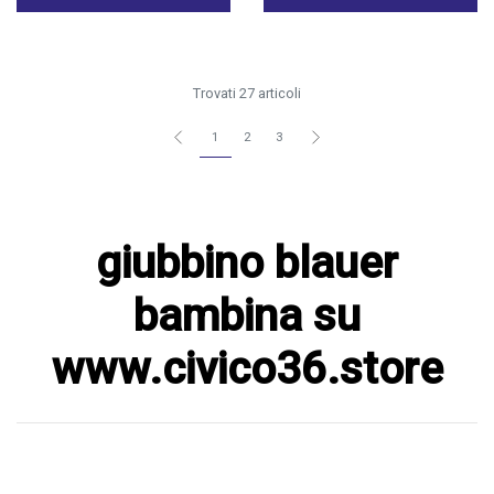
Trovati 27 articoli
1
2
3
giubbino blauer
bambina su
www.civico36.store