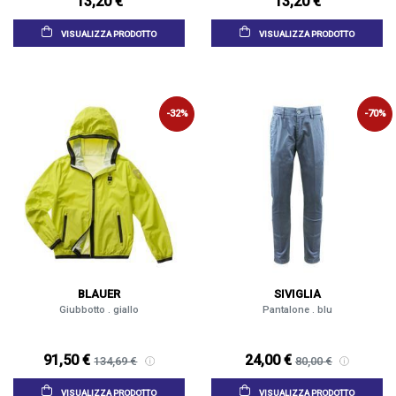
13,20 €
13,20 €
VISUALIZZA PRODOTTO
VISUALIZZA PRODOTTO
-32%
-70%
BLAUER
SIVIGLIA
Giubbotto . giallo
Pantalone . blu
91,50 €
24,00 €
134,69 €
80,00 €
VISUALIZZA PRODOTTO
VISUALIZZA PRODOTTO